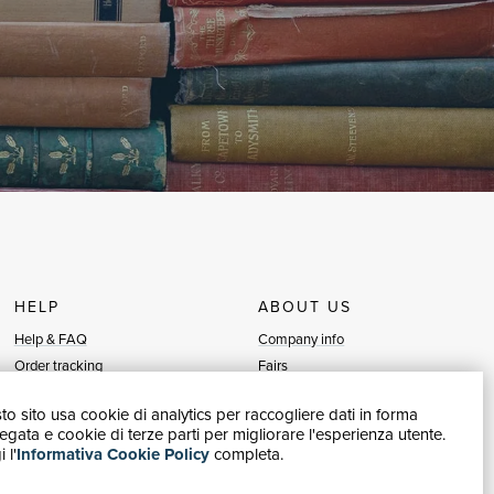
HELP
ABOUT US
Help & FAQ
Company info
Order tracking
Fairs
Returns & Refunds
Sellers
o sito usa cookie di analytics per raccogliere dati in forma
Invoicing
Blog
gata e cookie di terze parti per migliorare l'esperienza utente.
Carta del Docente / 18App
Sell with us
 l'
Informativa Cookie Policy
completa.
Contact us