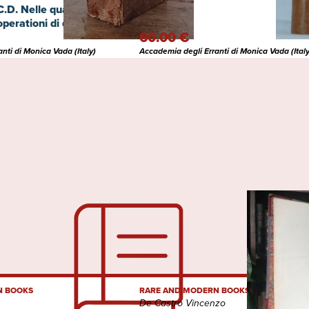
D. Nelle quali si
perationi di quattro re:
60.00 €
rlo IX, Henrico III &
nti di Monica Vada (Italy)
Accademia degli Erranti di Monica Vada (Italy
N BOOKS
RARE AND MODERN BOOKS
De Castro Vincenzo