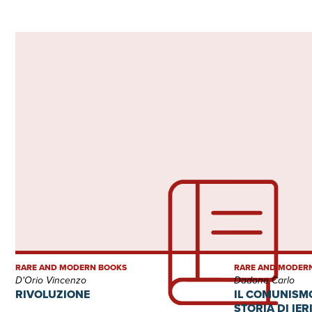
RARE AND MODERN BOOKS
RARE AND MODER
D'Orio Vincenzo
Dadone Carlo
RIVOLUZIONE
IL COMUNISM
STORIA DI IER