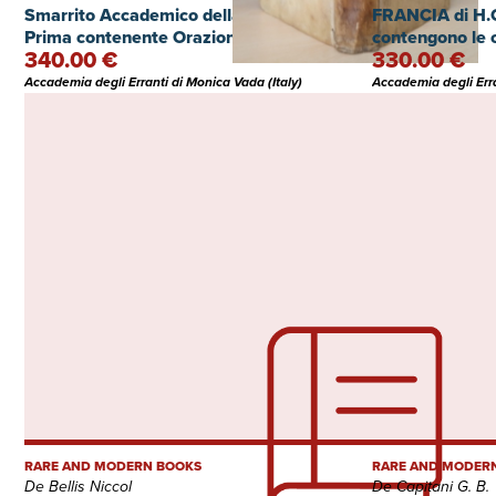
Smarrito Accademico della Crusca. Parte
FRANCIA di H.C.
Prima contenente Orazioni.
contengono le o
340.00 €
330.00 €
Francesco II, Ca
Henrico IIII
Accademia degli Erranti di Monica Vada (Italy)
Accademia degli Erra
RARE AND MODERN BOOKS
RARE AND MODER
De Bellis Niccol
De Capitani G. B.