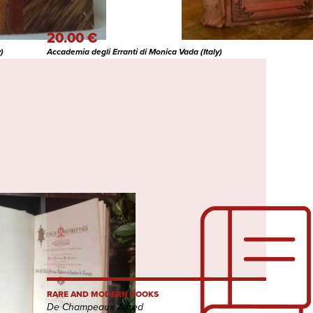
20.00 €
)
Accademia degli Erranti di Monica Vada (Italy)
RARE AND MODERN BOOKS
De Champeaux Alfred