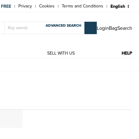
Privacy
Cookies
Terms and Conditions
 FREE
|
|
|
|
ADVANCED SEARCH
Login
Bag
Search
T
SELL WITH US
HELP