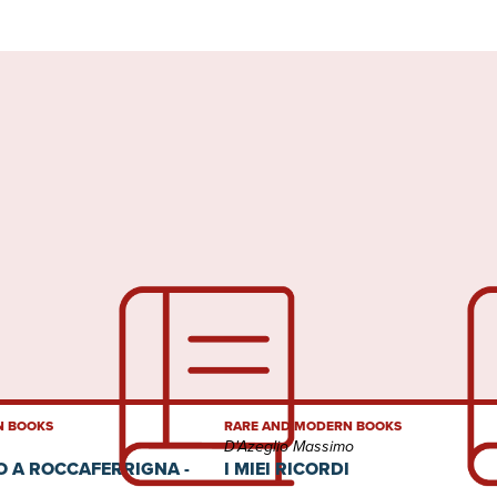
N BOOKS
RARE AND MODERN BOOKS
D'Azeglio Massimo
O A ROCCAFERRIGNA -
I MIEI RICORDI
I