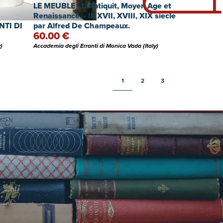
 delle
LE MEUBLE - I: Antiquit, Moyen Age et
derne
Renaissance. - II: XVII, XVIII, XIX siecle
NTI DI
par Alfred De Champeaux.
60.00 €
)
Accademia degli Erranti di Monica Vada (Italy)
1
2
3