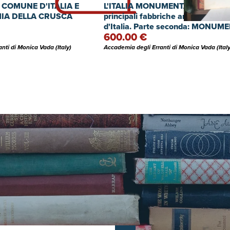
 COMUNE D'ITALIA E
L'ITALIA MONUMENTALE. Galleria
MIA DELLA CRUSCA
principali fabbriche antiche e mo
d'Italia. Parte seconda: MONUME
600.00 €
MILANO
nti di Monica Vada (Italy)
Accademia degli Erranti di Monica Vada (Italy