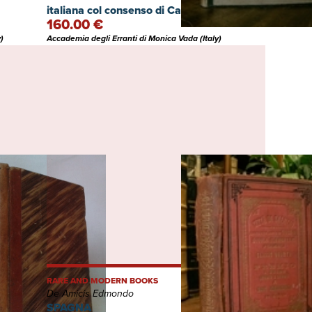
italiana col consenso di Carlo e Francesco
160.00 €
Darwin per cura di Giovanni Canestrini
)
Accademia degli Erranti di Monica Vada (Italy)
RARE AND MODERN BOOKS
De Amicis Edmondo
SPAGNA