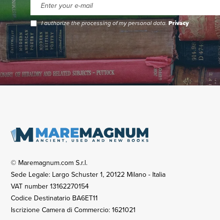
I authorize the processing of my personal data.
Privacy
© Maremagnum.com S.r.l.
Sede Legale: Largo Schuster 1, 20122 Milano - Italia
VAT number 13162270154
Codice Destinatario BA6ET11
Iscrizione Camera di Commercio: 1621021