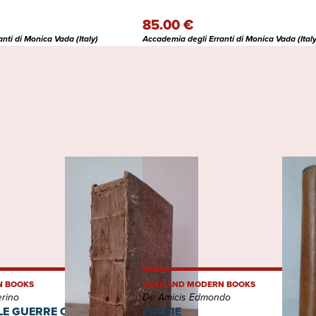
85.00 €
nti di Monica Vada (Italy)
Accademia degli Erranti di Monica Vada (Italy
N BOOKS
RARE AND MODERN BOOKS
erino
De Amicis Edmondo
E GUERRE CIVILI DI
POESIE